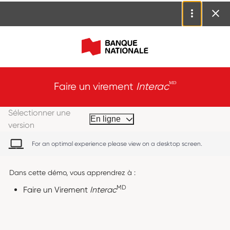
ᴹᴰ
Faire un virement
Interac
Sélectionner une
En ligne
version
For an optimal experience please view on a desktop screen.
Dans cette démo, vous apprendrez à :
MD
Faire un Virement
Interac